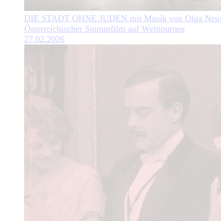
DIE STADT OHNE JUDEN mit Musik von Olga Neuw
Österreichischer Stummfilm auf Welttournee
27.02.2026