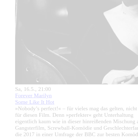
Sa, 16.5., 21:00
Forever Marilyn
Some Like It Hot
»Nobody’s perfect!« – für vieles mag das gelten, nicht
für diesen Film. Denn »perfekter« geht Unterhaltung
eigentlich kaum wie in dieser hinreißenden Mischung 
Gangsterfilm, Screwball-Komödie und Geschlechterfar
die 2017 in einer Umfrage der BBC zur besten Komöd