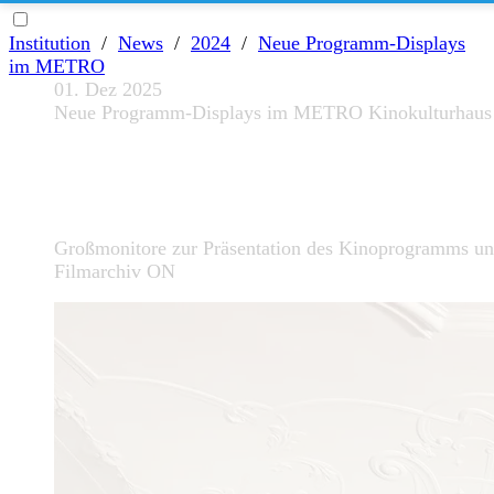
Institution
/
News
/
2024
/
Neue Programm-Displays
im METRO
01. Dez 2025
Neue Programm-Displays im METRO Kinokulturhaus
Großmonitore zur Präsentation des Kinoprogramms u
Filmarchiv ON