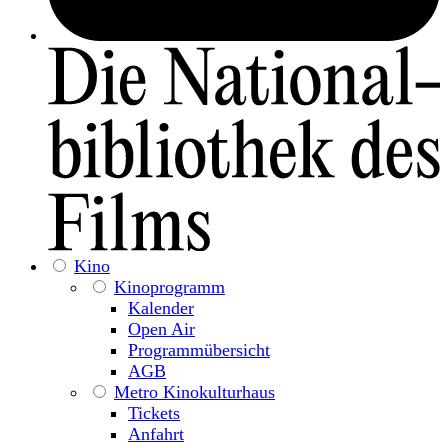
Kino
Kinoprogramm
Kalender
Open Air
Programmübersicht
AGB
Metro Kinokulturhaus
Tickets
Anfahrt