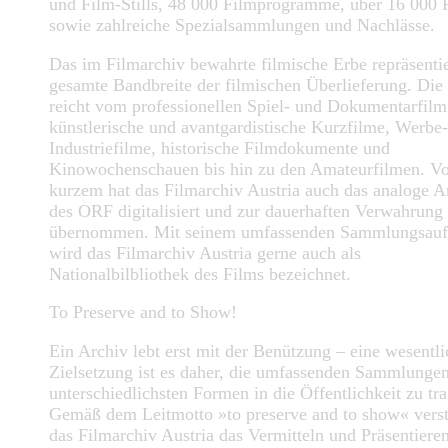
und Film-Stills, 48 000 Filmprogramme, über 16 000 
sowie zahlreiche Spezialsammlungen und Nachlässe.
Das im Filmarchiv bewahrte filmische Erbe repräsentie
gesamte Bandbreite der filmischen Überlieferung. Die 
reicht vom professionellen Spiel- und Dokumentarfilm
künstlerische und avantgardistische Kurzfilme, Werbe
Industriefilme, historische Filmdokumente und
Kinowochenschauen bis hin zu den Amateurfilmen. V
kurzem hat das Filmarchiv Austria auch das analoge A
des ORF digitalisiert und zur dauerhaften Verwahrung
übernommen. Mit seinem umfassenden Sammlungsauf
wird das Filmarchiv Austria gerne auch als
Nationalbilbliothek des Films bezeichnet.
To Preserve and to Show!
Ein Archiv lebt erst mit der Benützung – eine wesentli
Zielsetzung ist es daher, die umfassenden Sammlungen
unterschiedlichsten Formen in die Öffentlichkeit zu tr
Gemäß dem Leitmotto »to preserve and to show« verst
das Filmarchiv Austria das Vermitteln und Präsentiere