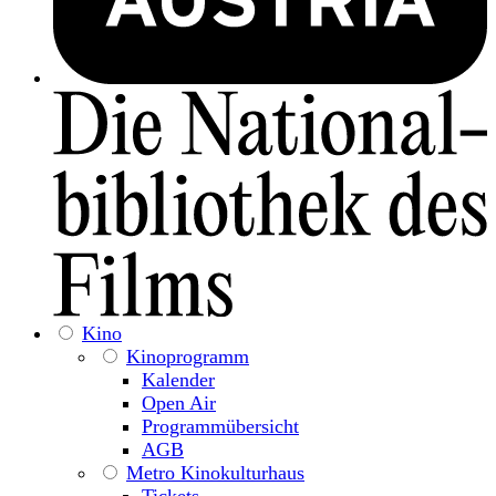
Kino
Kinoprogramm
Kalender
Open Air
Programmübersicht
AGB
Metro Kinokulturhaus
Tickets