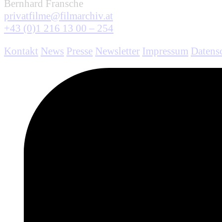
Bernhard Fransche
privatfilme@filmarchiv.at
+43 (0)1 216 13 00 – 254
Kontakt
News
Presse
Newsletter
Impressum
Datens