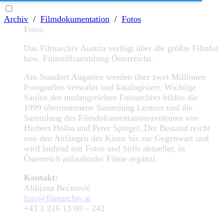
Archiv
/
Filmdokumentation
/
Fotos
Fotos
Das Filmarchiv Austria verfügt über die größte Filmfo
bzw. Filmstillsammlung Österreichs.
Am Standort Augarten werden über zwei Millionen
Fotografien verwahrt und katalogisiert. Wichtige
Säulen des umfangreichen Fotoarchivs bilden die
1999 übernommene Sammlung Leutner und die
Sammlung des Filmdokumentationszentrums von
Herbert Holba und Peter Spiegel. Der Bestand reicht
von den Anfängen des Kinos bis zur Gegenwart und
wird laufend mit Fotos und Stills aktueller, in
Österreich anlaufender Filme ergänzt.
Kontakt:
Aldijana Bećirović
foto@filmarchiv.at
+43 1 216 13 00 – 242