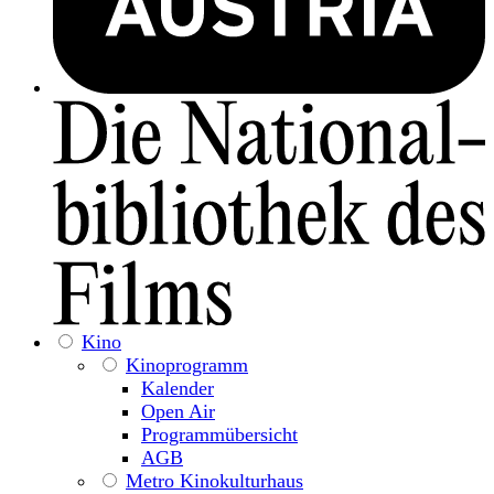
Kino
Kinoprogramm
Kalender
Open Air
Programmübersicht
AGB
Metro Kinokulturhaus