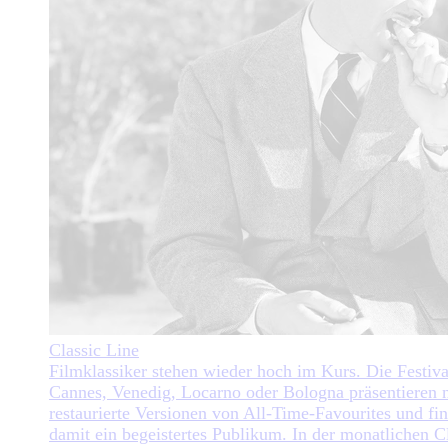
Classic Line
Filmklassiker stehen wieder hoch im Kurs. Die Festiva
Cannes, Venedig, Locarno oder Bologna präsentieren 
restaurierte Versionen von All-Time-Favourites und fi
damit ein begeistertes Publikum. In der monatlichen C