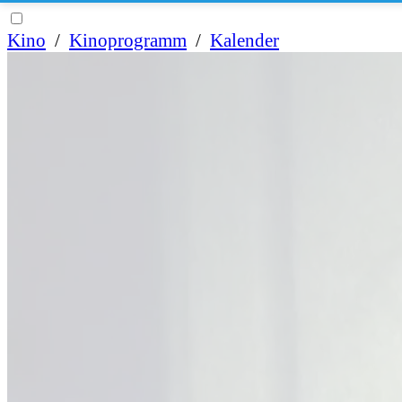
Kino
/
Kinoprogramm
/
Kalender