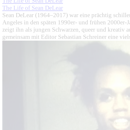
The Life of Sean DeLear
The Life of Sean DeLear
Sean DeLear (1964–2017) war eine prächtig schill
Angeles in den späten 1990er- und frühen 2000er-Ja
zeigt ihn als jungen Schwarzen, queer und kreativ a
gemeinsam mit Editor Sebastian Schreiner eine viels