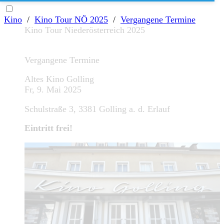
Kino
/
Kino Tour NÖ 2025
/
Vergangene Termine
Kino Tour Niederösterreich 2025
Vergangene Termine
Altes Kino Golling
Fr, 9. Mai 2025
Schulstraße 3, 3381 Golling a. d. Erlauf
Eintritt frei!