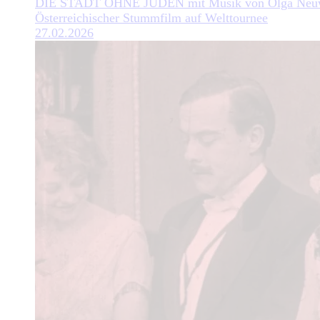
DIE STADT OHNE JUDEN mit Musik von Olga Neuw
Österreichischer Stummfilm auf Welttournee
27.02.2026