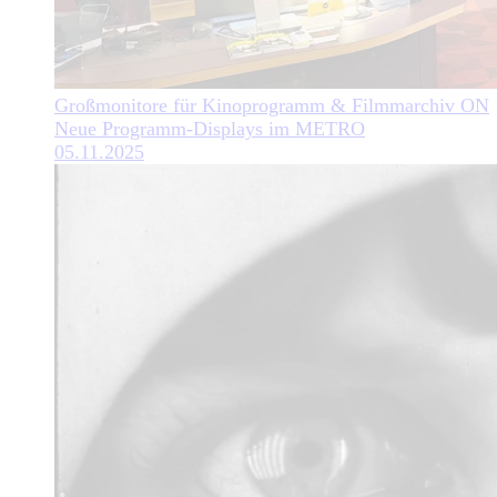
Großmonitore für Kinoprogramm & Filmmarchiv ON
Neue Programm-Displays im METRO
05.11.2025