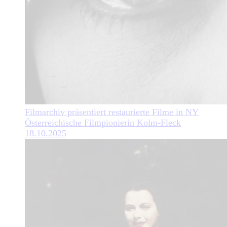
Filmarchiv präsentiert restaurierte Filme in NY
Österreichische Filmpionierin Kolm-Fleck
18.10.2025