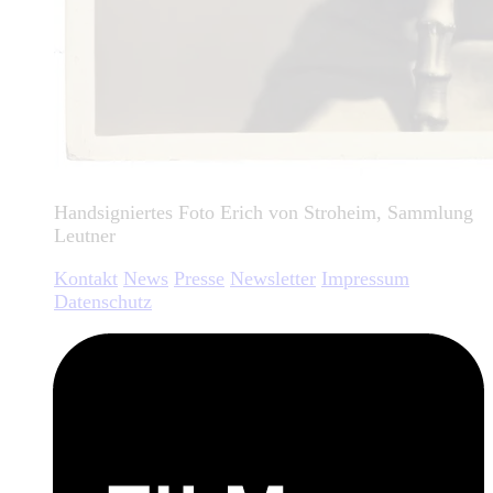
Handsigniertes Foto Erich von Stroheim, Sammlung
Leutner
Kontakt
News
Presse
Newsletter
Impressum
Datenschutz