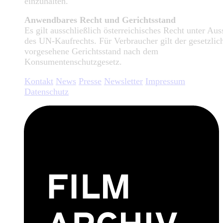
einzuhalten.
Anwendbares Recht und Gerichtsstand
Es gilt ausschließlich österreichisches Recht unter Aus
des UN-Kaufrechts. Für Verbraucher gilt der gesetzlic
vorgesehene Gerichtsstand nach dem
Konsumentenschutzgesetz.
Kontakt
News
Presse
Newsletter
Impressum
Datenschutz