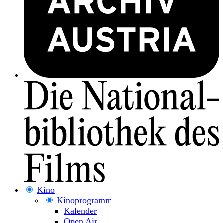
Kino
Kinoprogramm
Kalender
Open Air