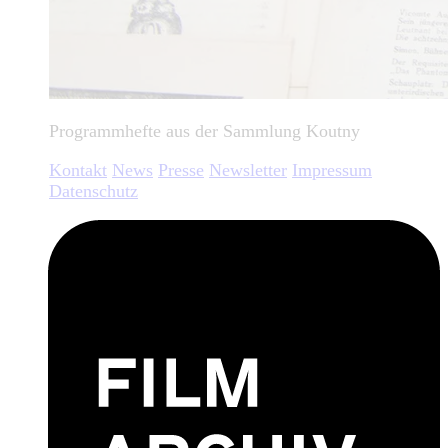
Programmhefte aus der Sammlung Koutny
Kontakt
News
Presse
Newsletter
Impressum
Datenschutz