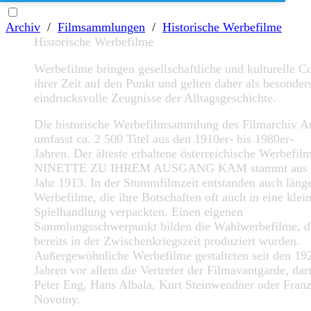
Archiv
/
Filmsammlungen
/
Historische Werbefilme
Historische Werbefilme
Werbefilme bringen gesellschaftliche und kulturelle C
ihrer Zeit auf den Punkt und gelten daher als besonder
eindrucksvolle Zeugnisse der Alltagsgeschichte.
Die historische Werbefilmsammlung des Filmarchiv Au
umfasst ca. 2 500 Titel aus den 1910er- bis 1980er-
Jahren. Der älteste erhaltene österreichische Werbefi
NINETTE ZU IHREM AUSGANG KAM stammt aus
Jahr 1913. In der Stummfilmzeit entstanden auch läng
Werbefilme, die ihre Botschaften oft auch in eine klei
Spielhandlung verpackten. Einen eigenen
Sammlungsschwerpunkt bilden die Wahlwerbefilme, d
bereits in der Zwischenkriegszeit produziert wurden.
Außergewöhnliche Werbefilme gestalteten seit den 19
Jahren vor allem die Vertreter der Filmavantgarde, dar
Peter Eng, Hans Albala, Kurt Steinwendner oder Fran
Novotny.