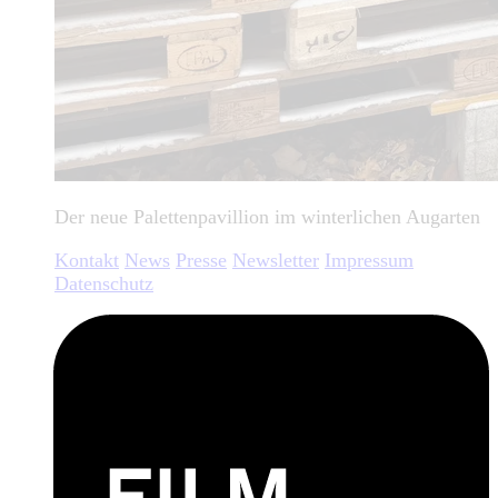
Der neue Palettenpavillion im winterlichen Augarten
Kontakt
News
Presse
Newsletter
Impressum
Datenschutz