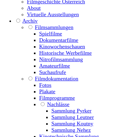
Filmgeschichte Österreich
About
Virtuelle Ausstellungen
Archiv
Filmsammlungen
Spielfilme
Dokumentarfilme
Kinowochenschauen
Historische Werbefilme
Nitrofilmsammlung
Amateurfilme
Suchaufrufe
Filmdokumentation
Fotos
Plakate
Filmprogramme
Nachlässe
Sammlung Pyrker
Sammlung Leutner
Sammlung Koutny
Sammlung Nehez
Kinotechnische Sammlung