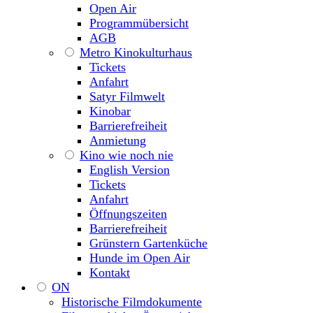
Open Air
Programmübersicht
AGB
Metro Kinokulturhaus
Tickets
Anfahrt
Satyr Filmwelt
Kinobar
Barrierefreiheit
Anmietung
Kino wie noch nie
English Version
Tickets
Anfahrt
Öffnungszeiten
Barrierefreiheit
Grünstern Gartenküche
Hunde im Open Air
Kontakt
ON
Historische Filmdokumente