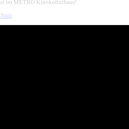
 auf im METRO Kinokulturhaus!
chutz