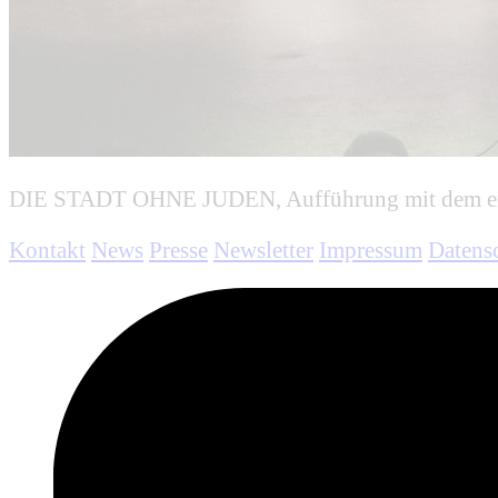
DIE STADT OHNE JUDEN, Aufführung mit dem ens
Kontakt
News
Presse
Newsletter
Impressum
Datens