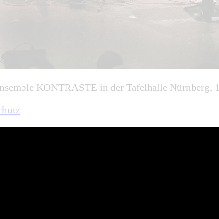
emble KONTRASTE in der Tafelhalle Nürnberg, 1
chutz