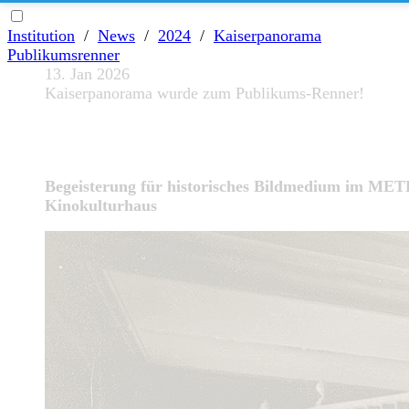
Institution
/
News
/
2024
/
Kaiserpanorama
Publikumsrenner
13. Jan 2026
Kaiserpanorama wurde zum Publikums-Renner!
Begeisterung für historisches Bildmedium im ME
Kinokulturhaus