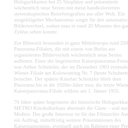
Holzguckkasten bot 25 Sitzplätze und präsentierte
wöchentlich neue Serien mit meist handkolorierten
stereoskopischen Reisefotografien aus aller Welt. Ein
ausgeklügelter Mechanismus sorgte für den automatis
Bilderwechsel, sodass man in rund 20 Minuten den ga
Zyklus sehen konnte.
Zur Blütezeit bestanden in ganz Mitteleuropa rund 250
Panorama-Filialen, die mit einem von Berlin aus
organisierten Bilderverleih wöchentlich neue Serien
aufboten. Einer der begeisterten Kaiserpanorama-Freu
war Arthur Schnitzler, der im Dezember 1903 erstmals
Wiener Filiale am Kolowratring Nr. 7 (heute Schubertr
besuchte. Der spätere Kinofan Schnitzler blieb dem
Panorama bis in die 1920er-Jahre treu; die letzte Wien
Kaiserpanorama-Filiale schloss am 1. Jänner 1955.
70 Jahre später begeisterte der historische Holzguckka
METRO Kinokulturhaus abermals die Gäste – und auc
Medien. Das große Interesse ist für das Filmarchiv Aus
ein Auftrag, mittelfristig weitere Präsentationen des
Kaiserpanoramas, eventuell auch im Rahmen einer Pre