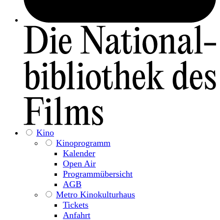
Kino
Kinoprogramm
Kalender
Open Air
Programmübersicht
AGB
Metro Kinokulturhaus
Tickets
Anfahrt