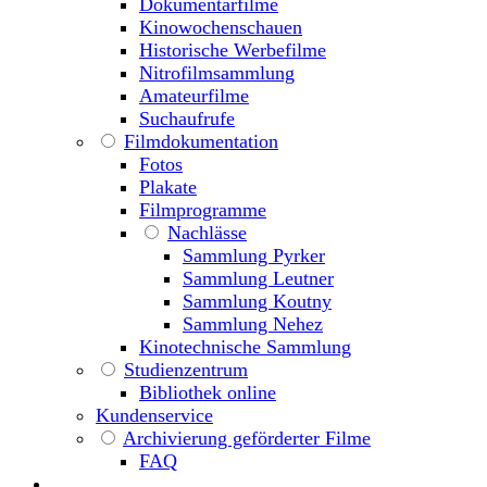
Dokumentarfilme
Kinowochenschauen
Historische Werbefilme
Nitrofilmsammlung
Amateurfilme
Suchaufrufe
Filmdokumentation
Fotos
Plakate
Filmprogramme
Nachlässe
Sammlung Pyrker
Sammlung Leutner
Sammlung Koutny
Sammlung Nehez
Kinotechnische Sammlung
Studienzentrum
Bibliothek online
Kundenservice
Archivierung geförderter Filme
FAQ