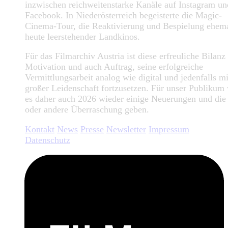
inzwischen reichweitenstarke Kanäle auf Instagram un
Facebook. In Niederösterreich begeisterte die Magic-
Cinema-Tour, die Reaktivierung und Bespielung ehema
heute leerstehender Landkinos.
Für das Filmarchiv Austria ist diese erfreuliche Bilanz
Motivation und auch Auftrag, seine erfolgreiche
Vermittlungsarbeit analog wie digital und jedenfalls mi
großer Leidenschaft fortzusetzen. Für unser Publikum
es daher auch 2026 wieder einige Neuerungen und die
oder andere Überraschung geben.
Kontakt
News
Presse
Newsletter
Impressum
Datenschutz