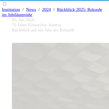
Institution
/
News
/
2024
/
Rückblick 2025: Rekorde
im Jubiläumsjahr
05. Jan 2026
70 Jahre Filmarchiv Austria
Rückblick auf ein Jahr der Rekorde