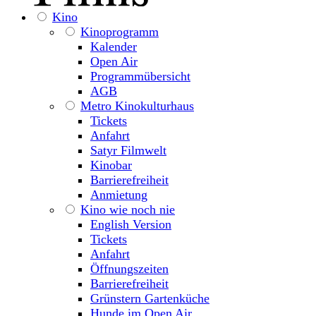
Kino
Kinoprogramm
Kalender
Open Air
Programmübersicht
AGB
Metro Kinokulturhaus
Tickets
Anfahrt
Satyr Filmwelt
Kinobar
Barrierefreiheit
Anmietung
Kino wie noch nie
English Version
Tickets
Anfahrt
Öffnungszeiten
Barrierefreiheit
Grünstern Gartenküche
Hunde im Open Air