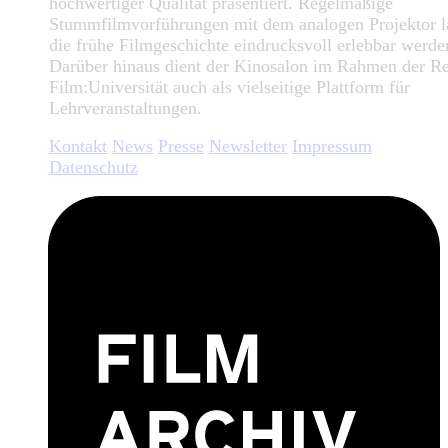
hochwertiger Qualität präsentiert. Regelmäßige
Stummfilmvorführungen mit dem analogen Projektor l
die frühe Filmgeschichte eindrucksvoll erlebbar werde
Darüber hinaus dient der Kinosalon im Rahmen der R
Film:Universität auch als vielseitige Plattform für
Lehrveranstaltungen.
Kontakt
News
Presse
Newsletter
Impressum
Datenschutz