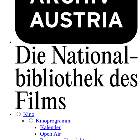
Kino
Kinoprogramm
Kalender
Open Air