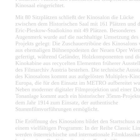
Kinosaal eingerichtet.
Mit 80 Sitzplätzen schließt der Kinosalon die Lücke
zwischen dem Historischen Saal mit 161 Plätzen und 
Eric-Pleskow-Studiokino mit 49 Plätzen. Besonderes
Augenmerk wurde auf die nachhaltige Umsetzung des
Projekts gelegt: Die Zuschauertribüne des Kinosalons
aus ehemaligen Bühnenpodesten der Neuen Oper Wie
gefertigt, während Geländer, Holzkomponenten und di
Kinokabine aus recycelten Elementen früherer Ausstel
des Filmarchiv Austria bestehen. Die technische Ausst
des Kinosalons kommt aus aufgelösten Multiplex-Kino
Europa, die für den Einsatz im METRO aufbereitet wu
Neben moderner digitaler Filmprojektion und einer Do
Tonanlage kommt auch ein historischer 35mm-Projekt
dem Jahr 1914 zum Einsatz, der authentische
Stummfilmvorführungen ermöglicht.
Die Eröffnung des Kinosalons bildet den Startschuss z
einem vielfältigen Programm: In der Reihe Classic Li
werden österreichische und internationale Filmklassike