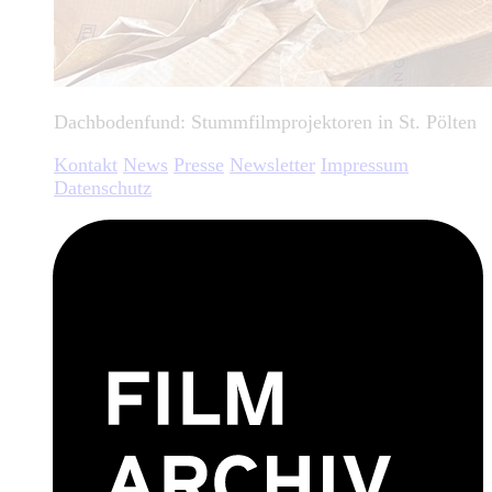
Dachbodenfund: Stummfilmprojektoren in St. Pölten
Kontakt
News
Presse
Newsletter
Impressum
Datenschutz