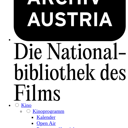
Kino
Kinoprogramm
Kalender
Open Air