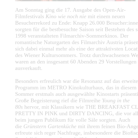
Am Sonntag ging die 17. Ausgabe des Open-Air-
Filmfestivals
Kino wie noch nie
mit einem neuen
Besucherrekord zu Ende: Knapp 26.000 Besucher:inn
sorgten für die bestbesuchte Saison seit Bestehen des s
1998 veranstalteten Filmarchiv-Sommerkinos. Der
romantische Naturgarten des Filmarchiv Austria präsen
sich dabei einmal mehr als eine der attraktivsten Locat
des Wiener Kultursommers. Trotz durchwachsenen We
waren an den insgesamt 60 Abenden 29 Vorstellungen 
ausverkauft.
Besonders erfreulich war die Resonanz auf das erweite
Programm im METRO Kinokulturhaus, das in diesem
Sommer erstmals auch ausgewählte Kinostarts präsenti
Große Begeisterung rief die Filmreihe
Young in the
80s
hervor, mit Klassikern wie THE BREAKFAST C
PRETTY IN PINK und DIRTY DANCING, die vor al
beim jungen Publikum für volle Säle sorgten. Auch
die
Grünstern Gartenküche
mit ihrem feinen Bio-Ang
erfreute sich reger Nachfrage, insbesondere die Biofis