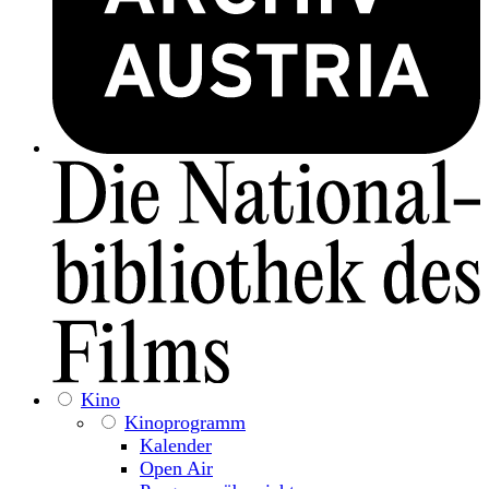
Kino
Kinoprogramm
Kalender
Open Air