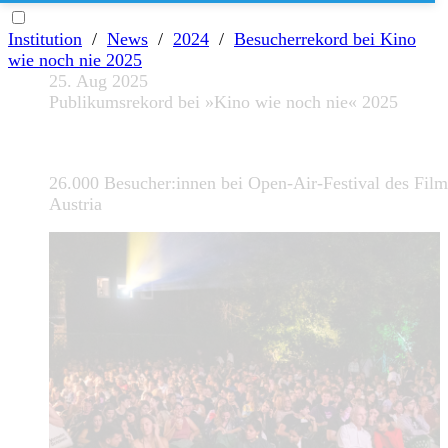
Institution
/
News
/
2024
/
Besucherrekord bei Kino
wie noch nie 2025
25. Aug 2025
Publikumsrekord bei »Kino wie noch nie« 2025
26.000 Besucher:innen bei Open-Air-Festival des Film
Austria