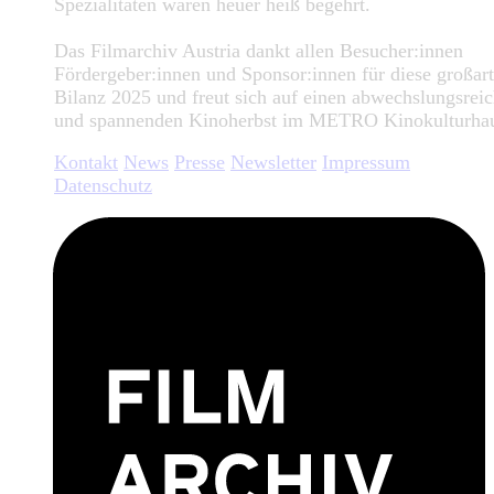
Spezialitäten waren heuer heiß begehrt.
Das Filmarchiv Austria dankt allen Besucher:innen
Fördergeber:innen und Sponsor:innen für diese großart
Bilanz 2025 und freut sich auf einen abwechslungsrei
und spannenden Kinoherbst im METRO Kinokulturha
Kontakt
News
Presse
Newsletter
Impressum
Datenschutz