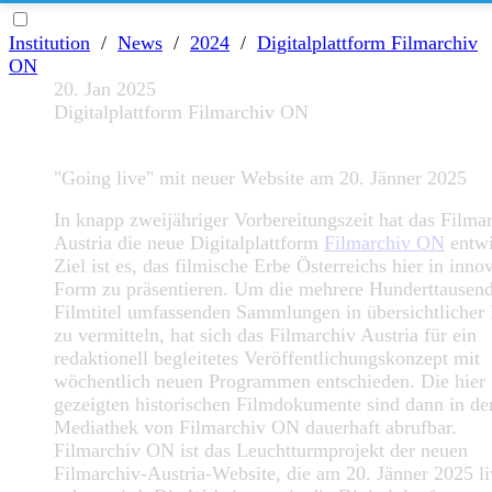
Institution
/
News
/
2024
/
Digitalplattform Filmarchiv
ON
20. Jan 2025
Digitalplattform Filmarchiv ON
"Going live" mit neuer Website am 20. Jänner 2025
In knapp zweijähriger Vorbereitungszeit hat das Filma
Austria die neue Digitalplattform
Filmarchiv ON
entwi
Ziel ist es, das filmische Erbe Österreichs hier in inno
Form zu präsentieren. Um die mehrere Hunderttausen
Filmtitel umfassenden Sammlungen in übersichtlicher
zu vermitteln, hat sich das Filmarchiv Austria für ein
redaktionell begleitetes Veröffentlichungskonzept mit
wöchentlich neuen Programmen entschieden. Die hier
gezeigten historischen Filmdokumente sind dann in de
Mediathek von Filmarchiv ON dauerhaft abrufbar.
Filmarchiv ON ist das Leuchtturmprojekt der neuen
Filmarchiv-Austria-Website, die am 20. Jänner 2025 li