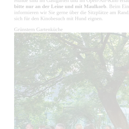
Hunde sind im Gastgarten und im Open-Air-Kino erla
bitte nur an der Leine und mit Maulkorb
. Beim Ein
informieren wir Sie gerne über die Sitzplätze am Rand
sich für den Kinobesuch mit Hund eignen.
Grünstern Gartenküche