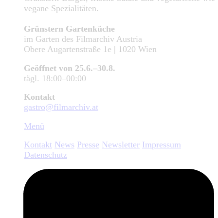
vegane Spezialitäten.
Grünstern Gartenküche
im Garten des Filmarchiv Austria
Obere Augartenstraße 1e | 1020 Wien
Geöffnet von 25.6.–30.8.
tägl. 18:00–00:00
Kontakt
gastro@filmarchiv.at
Menü
Kontakt
News
Presse
Newsletter
Impressum
Datenschutz