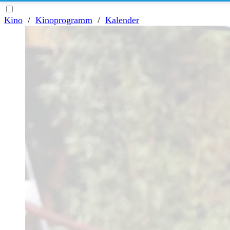
Kino
/
Kinoprogramm
/
Kalender