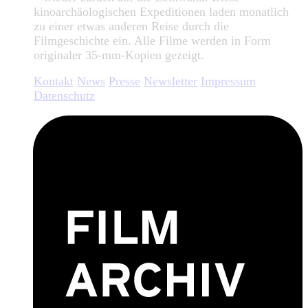
kinoarchäologischen Expeditionen laden monatlich
zu einer etwas anderen Reise durch die
Filmgeschichte ein. Alle Filme werden in Form
originaler 35-mm-Kopien gezeigt.
Kontakt
News
Presse
Newsletter
Impressum
Datenschutz