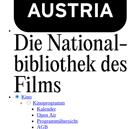
Kino
Kinoprogramm
Kalender
Open Air
Programmübersicht
AGB