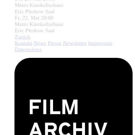
Metro Kinokulturhaus
Eric Pleskow Saal
Fr, 22. Mai 20:00
Metro Kinokulturhaus
Eric Pleskow Saal
Zurück
Kontakt
News
Presse
Newsletter
Impressum
Datenschutz