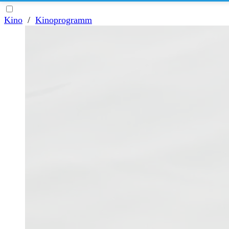
Kino
/
Kinoprogramm