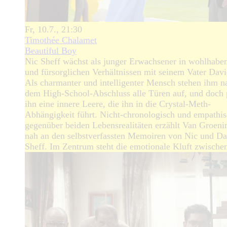
Fr, 10.7., 21:30
Timothée Chalamet
Beautiful Boy
Nic Sheff wächst als junger Erwachsener in wohlhabe
und fürsorglichen Verhältnissen mit seinem Vater Davi
Als charmanter und intelligenter Mensch stehen ihm n
dem High-School-Abschluss alle Türen auf, und doch 
ihn eine innere Leere, die ihn in die Crystal-Meth-
Abhängigkeit führt. Nicht-chronologisch und empathi
gegenüber beiden Lebensrealitäten erzählt Van Groeni
nah an den selbstverfassten Memoiren von Nic und Da
Sheff. Im Zentrum steht die emotionale Kluft zwische