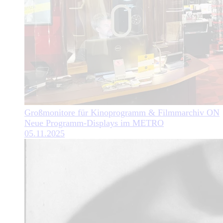
Großmonitore für Kinoprogramm & Filmmarchiv ON
Neue Programm-Displays im METRO
05.11.2025