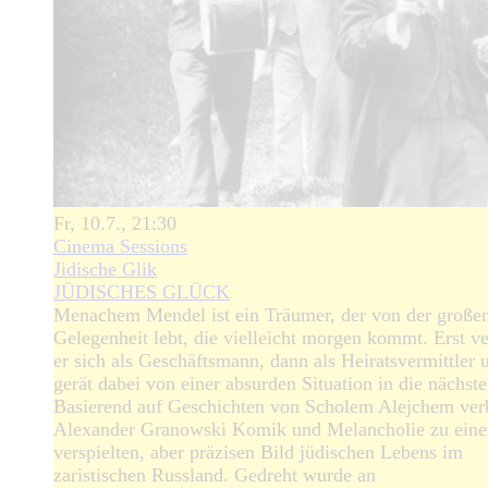
Fr, 10.7., 21:30
Cinema Sessions
Jidische Glik
JÜDISCHES GLÜCK
Menachem Mendel ist ein Träumer, der von der große
Gelegenheit lebt, die vielleicht morgen kommt. Erst v
er sich als Geschäftsmann, dann als Heiratsvermittler 
gerät dabei von einer absurden Situation in die nächst
Basierend auf Geschichten von Scholem Alejchem ver
Alexander Granowski Komik und Melancholie zu ein
verspielten, aber präzisen Bild jüdischen Lebens im
zaristischen Russland. Gedreht wurde an