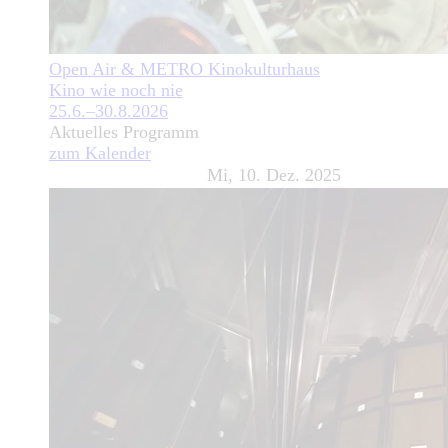
Open Air & METRO Kinokulturhaus
Kino wie noch nie
25.6.–30.8.2026
Aktuelles Programm
zum Kalender
Mi, 10. Dez. 2025