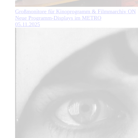
Großmonitore für Kinoprogramm & Filmmarchiv ON
Neue Programm-Displays im METRO
05.11.2025