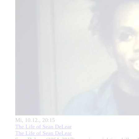
Mi, 10.12., 20:15
The Life of Sean DeLear
The Life of Sean DeLear