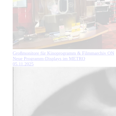
Großmonitore für Kinoprogramm & Filmmarchiv ON
Neue Programm-Displays im METRO
05.11.2025