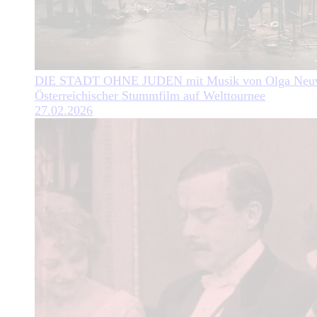
DIE STADT OHNE JUDEN mit Musik von Olga Neuw
Österreichischer Stummfilm auf Welttournee
27.02.2026