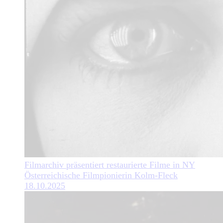
Filmarchiv präsentiert restaurierte Filme in NY
Österreichische Filmpionierin Kolm-Fleck
18.10.2025