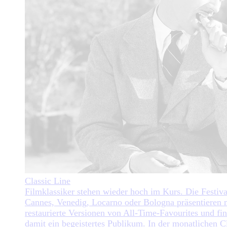
Classic Line
Filmklassiker stehen wieder hoch im Kurs. Die Festiva
Cannes, Venedig, Locarno oder Bologna präsentieren 
restaurierte Versionen von All-Time-Favourites und fi
damit ein begeistertes Publikum. In der monatlichen C