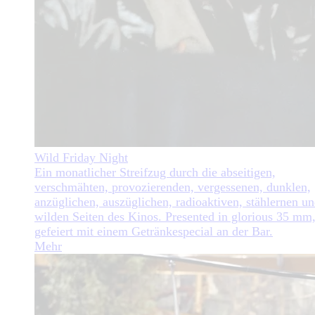
Wild Friday Night
Ein monatlicher Streifzug durch die abseitigen,
verschmähten, provozierenden, vergessenen, dunklen,
anzüglichen, auszüglichen, radioaktiven, stählernen u
wilden Seiten des Kinos. Presented in glorious 35 mm
gefeiert mit einem Getränkespecial an der Bar.
Mehr