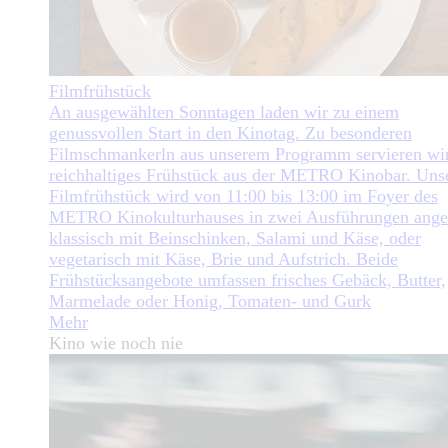
Filmfrühstück
An ausgewählten Sonntagen laden wir zu einem
genussvollen Start in den Kinotag. Zu besonderen
Filmschmankerln aus unserem Programm servieren wir
reichhaltiges Frühstück aus der METRO Kinobar. Uns
Filmfrühstück wird von 11:00 bis 13:00 im Foyer des
METRO Kinokulturhauses in zwei Ausführungen ange
klassisch mit Beinschinken, Salami und Käse, oder
vegetarisch mit Käse, Brie und Aufstrich. Beide
Frühstücksangebote umfassen frisches Gebäck, Butter,
Marmelade oder Honig, Tomaten- und Gurk
Mehr
Kino wie noch nie