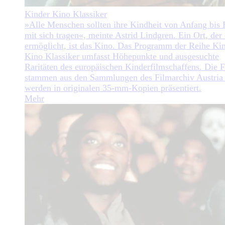
Kinder Kino Klassiker
»Alle Menschen sollten ihre Kindheit von Anfang bis
mit sich tragen«, meinte Astrid Lindgren. Ein Ort, der
ermöglicht, ist das Kino. Das Programm der Reihe Ki
Kino Klassiker umfasst Höhepunkte und ausgesuchte
Raritäten des europäischen Kinderfilmschaffens. Die 
stammen aus den Sammlungen des Filmarchiv Austria
werden in originalen 35-mm-Kopien präsentiert.
Mehr