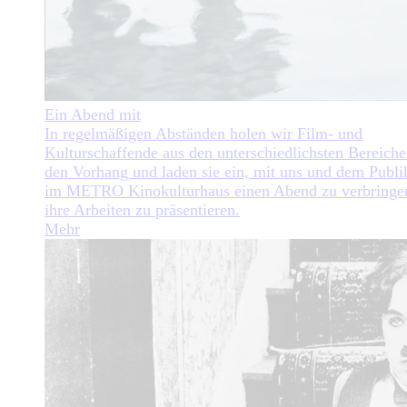
Ein Abend mit
In regelmäßigen Abständen holen wir Film- und
Kulturschaffende aus den unterschiedlichsten Bereiche
den Vorhang und laden sie ein, mit uns und dem Publ
im METRO Kinokulturhaus einen Abend zu verbringe
ihre Arbeiten zu präsentieren.
Mehr