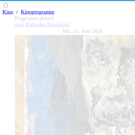
Kino
/
Kinoprogramm
Programm aktuell
zum Kalender
Download
Mo, 15. Juni 2026