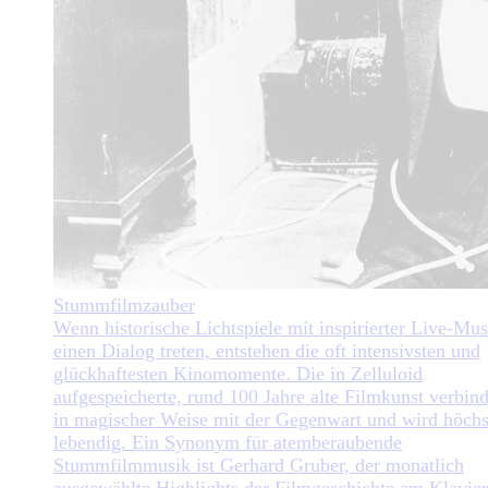
Stummfilmzauber
Wenn historische Lichtspiele mit inspirierter Live-Mus
einen Dialog treten, entstehen die oft intensivsten und
glückhaftesten Kinomomente. Die in Zelluloid
aufgespeicherte, rund 100 Jahre alte Filmkunst verbind
in magischer Weise mit der Gegenwart und wird höchs
lebendig. Ein Synonym für atemberaubende
Stummfilmmusik ist Gerhard Gruber, der monatlich