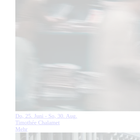
Do, 25. Juni - So, 30. Aug.
Timothée Chalamet
Mehr