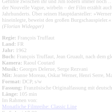
Gefühle zwischen ihr und Jim lodern immer noch … 
der Nouvelle Vague, wirbeln – der Film erzählt auc
Jahrhunderts. Über seinen Hauptdarsteller: »Werner 
hineinlegte, beweist den großen Burgschauspieler.«
(Florian Widegger)
Regie:
François Truffaut
Land:
FR
Jahr:
1962
Buch:
François Truffaut, Jean Gruault, nach dem 
Kamera:
Raoul Coutard
Musik:
Georges Delerue, Serge Rezvani
Mit:
Jeanne Moreau, Oskar Werner, Henri Serre, Ma
Format:
DCP, s/w
Fassung:
Französische Originalfassung mit deutsch
Länge:
105 min
Im Rahmen von:
Monatliche Filmreihe: Classic Line