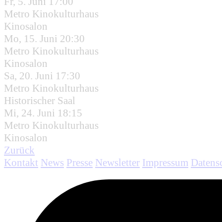
Fr, 5. Juni 17:00
Metro Kinokulturhaus
Kinosalon
Mo, 15. Juni 20:30
Metro Kinokulturhaus
Kinosalon
Sa, 20. Juni 17:30
Metro Kinokulturhaus
Historischer Saal
Mi, 24. Juni 18:15
Metro Kinokulturhaus
Kinosalon
Zurück
Kontakt
News
Presse
Newsletter
Impressum
Datens