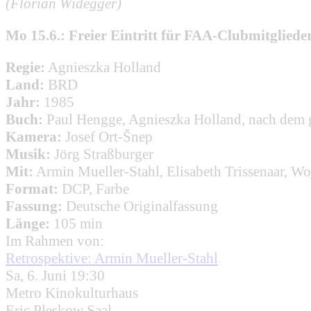
(Florian Widegger)
Mo 15.6.: Freier Eintritt für FAA-Clubmitgliede
Regie:
Agnieszka Holland
Land:
BRD
Jahr:
1985
Buch:
Paul Hengge, Agnieszka Holland, nach dem
Kamera:
Josef Ort-Šnep
Musik:
Jörg Straßburger
Mit:
Armin Mueller-Stahl, Elisabeth Trissenaar, Wo
Format:
DCP, Farbe
Fassung:
Deutsche Originalfassung
Länge:
105 min
Im Rahmen von:
Retrospektive: Armin Mueller-Stahl
Sa, 6. Juni 19:30
Metro Kinokulturhaus
Eric Pleskow Saal