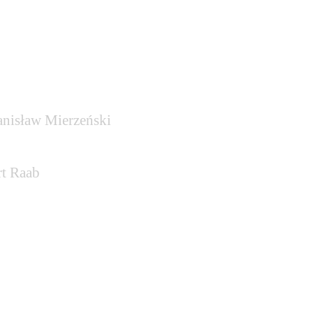
anisław Mierzeński
rt Raab