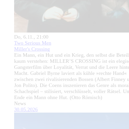
Do, 6.11., 21:00
Two Serious Men
Miller's Crossing
Ein Mann, ein Hut und ein Krieg, den selbst die Beteil
kaum verstehen: MILLER’S CROSSING ist ein elegis
Gangsterfilm über Loyalität, Verrat und die Leere hint
Macht. Gabriel Byrne laviert als kühle »rechte Hand«
zwischen zwei rivalisierenden Bossen (Albert Finney 
Jon Polito). Die Coens inszenieren das Genre als mora
Schachspiel – stilisiert, verschlüsselt, voller Rätsel. 
Ende ein Mann ohne Hut. (Otto Römisch)
News
30.05.2026