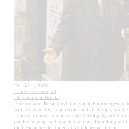
Do, 6.11., 20:00
Landvermessung #9
Die papierene Brücke
Beckermanns Reise durch die eigene Familiengeschich
wird zu einer Reise nach Israel und Osteuropa, wo die
Landschaft noch immer von der Verfolgung und Verni
der Juden zeugt und zugleich zu einer Erzählung wird 
die Geschichte der Juden in Mitteleuropa. In den