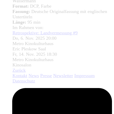
Wassermann
Format:
DCP, Farbe
Fassung:
Deutsche Originalfassung mit englischen
Untertiteln
Länge:
95 min
Im Rahmen von:
Retrospektive: Landvermessung #9
Do, 6. Nov. 2025 20:00
Metro Kinokulturhaus
Eric Pleskow Saal
Fr, 14. Nov. 2025 18:30
Metro Kinokulturhaus
Kinosalon
Zurück
Kontakt
News
Presse
Newsletter
Impressum
Datenschutz