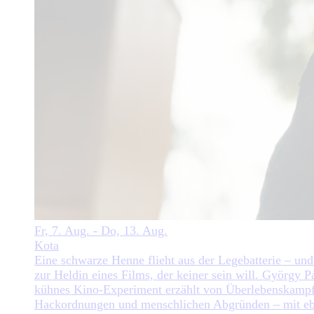
Fr, 7. Aug. - Do, 13. Aug.
Kota
Eine schwarze Henne flieht aus der Legebatterie – und
zur Heldin eines Films, der keiner sein will. György Pá
kühnes Kino-Experiment erzählt von Überlebenskampf
Hackordnungen und menschlichen Abgründen – mit e