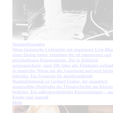
Stummfilmzauber
Wenn historische Lichtspiele mit inspirierter Live-Mus
einen Dialog treten, entstehen die oft intensivsten und
glückhaftesten Kinomomente. Die in Zelluloid
aufgespeicherte, rund 100 Jahre alte Filmkunst verbind
in magischer Weise mit der Gegenwart und wird höchs
lebendig. Ein Synonym für atemberaubende
Stummfilmmusik ist Gerhard Gruber, der monatlich
ausgewählte Highlights der Filmgeschichte am Klavier
begleitet. Ein außergewöhnliches Kinovergnügen – auc
Kinder und Jugendl
Mehr