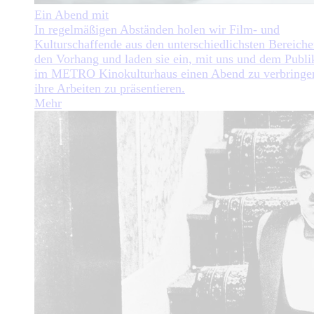
Ein Abend mit
In regelmäßigen Abständen holen wir Film- und
Kulturschaffende aus den unterschiedlichsten Bereiche
den Vorhang und laden sie ein, mit uns und dem Publ
im METRO Kinokulturhaus einen Abend zu verbringe
ihre Arbeiten zu präsentieren.
Mehr