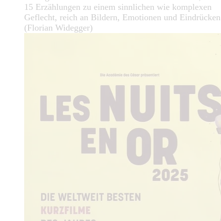
15 Erzählungen zu einem sinnlichen wie komplexen
Geflecht, reich an Bildern, Emotionen und Eindrücken
(Florian Widegger)