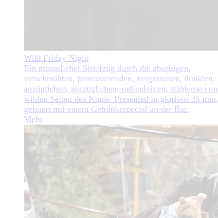
Wild Friday Night
Ein monatlicher Streifzug durch die abseitigen,
verschmähten, provozierenden, vergessenen, dunklen,
anzüglichen, auszüglichen, radioaktiven, stählernen u
wilden Seiten des Kinos. Presented in glorious 35 mm
gefeiert mit einem Getränkespecial an der Bar.
Mehr