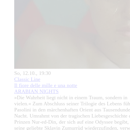
So, 12.10., 19:30
Classic Line
Il fiore delle mille e una notte
ARABIAN NIGHTS
»Die Wahrheit liegt nicht in einem Traum, sondern in
vielen.« Zum Abschluss seiner Trilogie des Lebens füh
Pasolini in den märchenhaften Orient aus Tausendunde
Nacht. Umrahmt von der tragischen Liebesgeschichte 
Prinzen Nur-ed-Din, der sich auf eine Odyssee begibt
seine geliebte Sklavin Zumurrùd wiederzufinden, verw