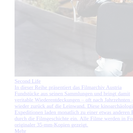
Second Life
In dieser Reihe präsentiert das Filmarchiv Austria
Fundstücke aus seinen Sammlungen und bringt damit
veritable Wiederentdeckungen – oft nach Jahrzehnten 
wieder zurück auf die Leinwand. Diese kinoarchäolog
Expeditionen laden monatlich zu einer etwas anderen 
durch die Filmgeschichte ein. Alle Filme werden in F
originaler 35-mm-Kopien gezeigt.
Mehr