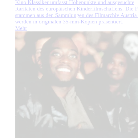
Kino Klassiker umfasst Höhepunkte und ausgesuchte
Raritäten des europäischen Kinderfilmschaffens. Die 
stammen aus den Sammlungen des Filmarchiv Austria
werden in originalen 35-mm-Kopien präsentiert.
Mehr