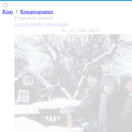
Kino
/
Kinoprogramm
Programm aktuell
zum Kalender
Download
So, 12. Okt. 2025