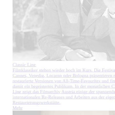
Classic Line
Filmklassiker stehen wieder hoch im Kurs. Die Festiva
Cannes, Venedig, Locarno oder Bologna präsentieren 
restaurierte Versionen von All-Time-Favourites und fi
damit ein begeistertes Publikum. In der monatlichen C
Line zeigt das Filmarchiv Austria einige der spannend
internationalen Re-Releases und Arbeiten aus der eige
Restaurierungswerkstätte.
Mehr