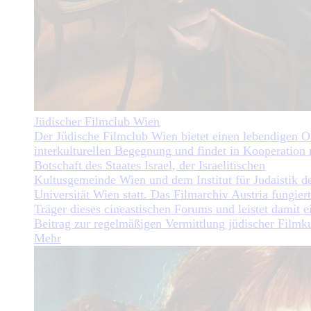
Jüdischer Filmclub Wien
Der Jüdische Filmclub Wien bietet einen lebendigen O
interkulturellen Begegnung und findet in Kooperation 
Botschaft des Staates Israel, der Israelitischen
Kultusgemeinde Wien und dem Institut für Judaistik d
Universität Wien statt. Das Filmarchiv Austria fungiert
Träger dieses cineastischen Forums und leistet damit e
Beitrag zur regelmäßigen Vermittlung jüdischer Filmku
Mehr