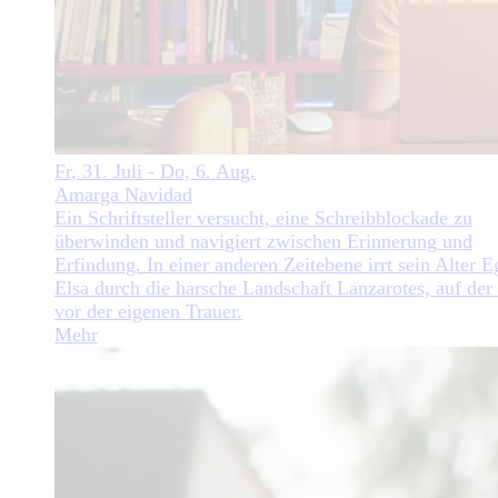
Fr, 31. Juli - Do, 6. Aug.
Amarga Navidad
Ein Schriftsteller versucht, eine Schreibblockade zu
überwinden und navigiert zwischen Erinnerung und
Erfindung. In einer anderen Zeitebene irrt sein Alter E
Elsa durch die harsche Landschaft Lanzarotes, auf der
vor der eigenen Trauer.
Mehr