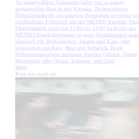
An ausgewählten Sonntagen laden wir zu einem
genussvollen Start in den Kinotag. Zu besonderen
Filmschmankerln aus unserem Programm servieren wir
reichhaltiges Frühstück aus der METRO Kinobar. Uns
Filmfrühstück wird von 11:00 bis 13:00 im Foyer des
METRO Kinokulturhauses in zwei Ausführungen ange
klassisch mit Beinschinken, Salami und Käse, oder
vegetarisch mit Käse, Brie und Aufstrich. Beide
Frühstücksangebote umfassen frisches Gebäck, Butter,
Marmelade oder Honig, Tomaten- und Gurk
Mehr
Kino wie noch nie