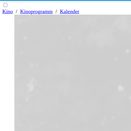
Kino
/
Kinoprogramm
/
Kalender