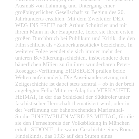
Ausmaß von Lähmung und Untergang einer
großbürgerlichen Gesellschaft zu Beginn des 20.
Jahrhunderts erzählen. Mit dem Zweiteiler DER
WEG INS FREIE nach Arthur Schnitzler und mit
ihrem Mann in der Hauptrolle, feiert sie ihren ersten
großen Durchbruch bei Publikum und Kritik, die den
Film schlicht als »Zauberkunststück« bezeichnet. In
weiterer Folge wendet sie sich immer mehr den
unteren Bevölkerungsschichten, insbesondere dem
bäuerlichen Milieu zu (in ihrer wunderbaren Peter-
Rosegger-Verfilmung ERDSEGEN prallen beide
Welten aufeinander). Die Auseinandersetzung mit
Zeitgeschichte ist dabei stets zentral – ob in der breit
angelegten Felix-Mitterer-Adaption VERKAUFTE
HEIMAT, in der das Schicksal der Südtiroler unter
faschistischer Herrschaft thematisiert wird, oder in
der Verfilmung der bahnbrechenden Marienthal-
Studie EINSTWEILEN WIRD ES MITTAG, für die
sie den Fernsehpreis der Volksbildung in München
erhält. SIDONIE, die wahre Geschichte eines Roma-
Findelkinds, das 1933 auf den Stufen eines