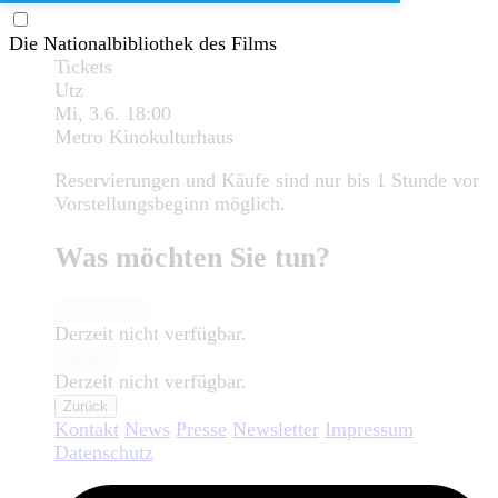
Die Nationalbibliothek des Films
Tickets
Utz
Mi, 3.6.
18:00
Metro Kinokulturhaus
Reservierungen und Käufe sind nur bis 1 Stunde vor
Vorstellungsbeginn möglich.
Was möchten Sie tun?
Reservieren
Derzeit nicht verfügbar.
Kaufen
Derzeit nicht verfügbar.
Zurück
Kontakt
News
Presse
Newsletter
Impressum
Datenschutz