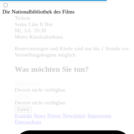
Die Nationalbibliothek des Films
Tickets
Some Like It Hot
Mi, 3.6.
20:30
Metro Kinokulturhaus
Reservierungen und Käufe sind nur bis 1 Stunde vor
Vorstellungsbeginn möglich.
Was möchten Sie tun?
Reservieren
Derzeit nicht verfügbar.
Kaufen
Derzeit nicht verfügbar.
Zurück
Kontakt
News
Presse
Newsletter
Impressum
Datenschutz