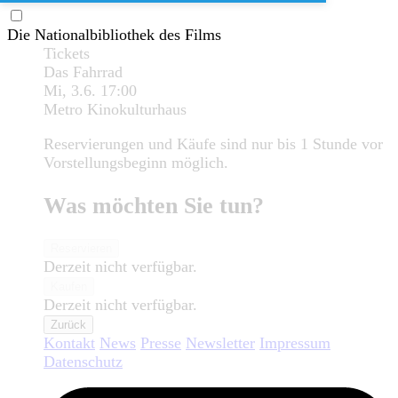
Die Nationalbibliothek des Films
Tickets
Das Fahrrad
Mi, 3.6.
17:00
Metro Kinokulturhaus
Reservierungen und Käufe sind nur bis 1 Stunde vor
Vorstellungsbeginn möglich.
Was möchten Sie tun?
Reservieren
Derzeit nicht verfügbar.
Kaufen
Derzeit nicht verfügbar.
Zurück
Kontakt
News
Presse
Newsletter
Impressum
Datenschutz