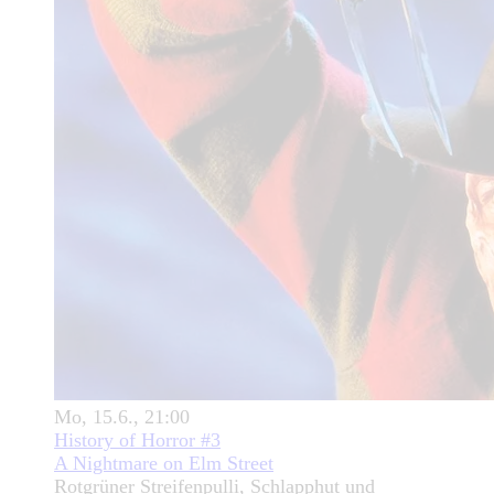
Mo, 15.6., 21:00
History of Horror #3
A Nightmare on Elm Street
Rotgrüner Streifenpulli, Schlapphut und