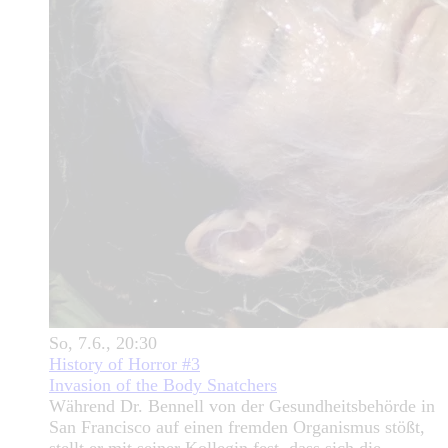
So, 7.6., 20:30
History of Horror #3
Invasion of the Body Snatchers
Während Dr. Bennell von der Gesundheitsbehörde in
San Francisco auf einen fremden Organismus stößt,
stellt er mit seiner Kollegin fest, dass sich die