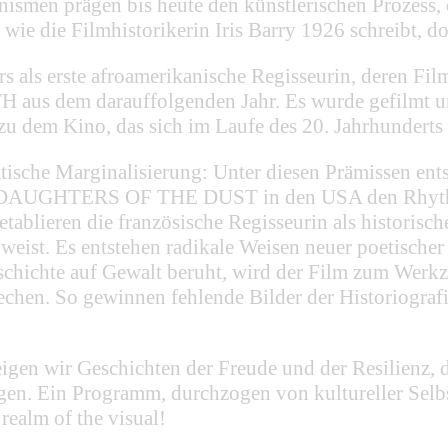
nismen prägen bis heute den künstlerischen Prozess,
 wie die Filmhistorikerin Iris Barry 1926 schreibt,
rs als erste afroamerikanische Regisseurin, deren 
s dem darauffolgenden Jahr. Es wurde gefilmt und 
zu dem Kino, das sich im Laufe des 20. Jahrhunderts 
atische Marginalisierung: Unter diesen Prämissen en
ture DAUGHTERS OF THE DUST in den USA den Rhythm
eren die französische Regisseurin als historische V
ist. Es entstehen radikale Weisen neuer poetischer
chichte auf Gewalt beruht, wird der Film zum Werkz
rechen. So gewinnen fehlende Bilder der Historiografi
eigen wir Geschichten der Freude und der Resilienz, 
gen. Ein Programm, durchzogen von kultureller Selb
ealm of the visual!