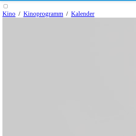
Kino
/
Kinoprogramm
/
Kalender