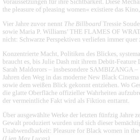
Voraussetzungen für ihre Sichtbarkeit. Diese Mecha
the pleasure of pleasing women« existiere das Kino,
Vier Jahre zuvor nennt
The Billboard
Tressie Soude
sowie Maria P. Williams’ THE FLAMES OF WRATH au
nicht: Schwarze Perspektiven verliefen immer quer 
Konzentrierte Macht, Politiken des Blickes, system
braucht es, bis Julie Dash mit ihrem Debüt-Fea
Sarah Maldorors – insbesondere SAMBIZANGA – etabli
Jahren den Weg in das moderne New Black Cinema we
sowie dem weißen Blick gekonnt entziehen. Wo Ges
die glatte Oberfläche offizieller Wahrheiten aufzub
der vermeintliche Fakt wird als Fiktion enttarnt.
Über ausgewählte Werke der letzten fünfzig Jahre z
Gewalt produziert wurden und sich dieser bemächti
Unabwendbarkeit: Pleasure for Black women in the r
(Lien May Lucas)