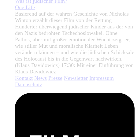
Was ist jüdischer Film?
One Life
Basierend auf der wahren Geschichte von Nicholas
Winton erzählt dieser Film von der Rettung
Hunderter überwiegend jüdischer Kinder aus der von
den Nazis bedrohten Tschechoslowakei. Ohne
Pathos, aber mit großer emotionaler Wucht zeigt er,
wie stiller Mut und moralische Klarheit Leben
verändern können – und wie die jüdischen Schicksale
des Holocaust bis in die Gegenwart nachwirken.
(Klaus Davidowicz) 17:30: Mit einer Einführung von
Klaus Davidowicz
Kontakt
News
Presse
Newsletter
Impressum
Datenschutz