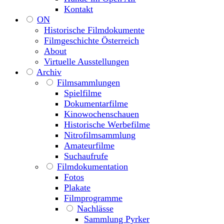
Kontakt
ON
Historische Filmdokumente
Filmgeschichte Österreich
About
Virtuelle Ausstellungen
Archiv
Filmsammlungen
Spielfilme
Dokumentarfilme
Kinowochenschauen
Historische Werbefilme
Nitrofilmsammlung
Amateurfilme
Suchaufrufe
Filmdokumentation
Fotos
Plakate
Filmprogramme
Nachlässe
Sammlung Pyrker