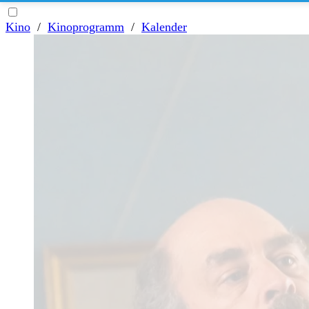
Kino
/
Kinoprogramm
/
Kalender