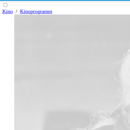
Kino
/
Kinoprogramm