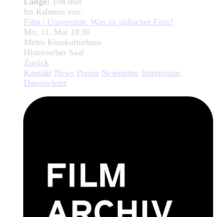
Länge:
104 min
Im Rahmen von:
Film | Universität: Was ist jüdischer Film?
Mo, 11. Mai 18:30
Metro Kinokulturhaus
Historischer Saal
Zurück
Kontakt
News
Presse
Newsletter
Impressum
Datenschutz