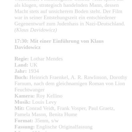
als klugen, strategisch handelnden Mann, dessen
Macht stets auf unsicherem Boden steht. Der Film
war in seiner Entstehungszeit ein entschiedener
Gegenentwurf zum Judenhass in Nazi-Deutschland.
(Klaus Davidowicz)
17:30: Mit einer Einführung von Klaus
Davidowicz
Regie:
Lothar Mendes
Land:
UK
Jahr:
1934
Buch:
Heinrich Fraenkel, A. R. Rawlinson, Dorothy
Farnum, nach dem gleichnamigen Roman von Lion
Feuchtwanger
Kamera:
Roy Kellino
Musik:
Louis Levy
Mit:
Conrad Veidt, Frank Vosper, Paul Graetz,
Pamela Mason, Benita Hume
Format:
35mm, s/w
Fassung:
Englische Originalfassung