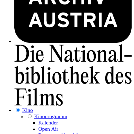
Kino
Kinoprogramm
Kalender
Open Air