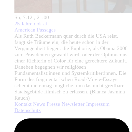
So, 7.12., 21:00
25 Jahre dok.at
American Passages
Als Ruth Beckermann quer durch die USA reist,
fängt sie Träume ein, die heute schon in der
Vergangenheit liegen: die Euphorie, als Obama 2008
zum Präsidenten gewählt wird, oder der Optimismus
einer Richterin of Color für eine gerechtere Zukunft.
Daneben begegnen wir religiösen
Fundamentalist:innen und Systemkritiker:innen. Die
Form des fragmentarischen Road-Movie-Essays
scheint die einzig mögliche, um das nicht-greifbare
Staatsgebilde filmisch zu erfassen. (Bianca Jasmina
Rauch)
Kontakt
News
Presse
Newsletter
Impressum
Datenschutz