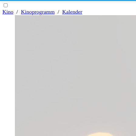
Kino
/
Kinoprogramm
/
Kalender