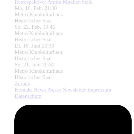
Retrospektive: Armin Mueller-Stahl
Mo, 16. Feb. 21:00
Metro Kinokulturhaus
Historischer Saal
So, 22. Feb. 19:45
Metro Kinokulturhaus
Historischer Saal
Di, 16. Juni 20:30
Metro Kinokulturhaus
Historischer Saal
So, 21. Juni 20:30
Metro Kinokulturhaus
Historischer Saal
Zurück
Kontakt
News
Presse
Newsletter
Impressum
Datenschutz