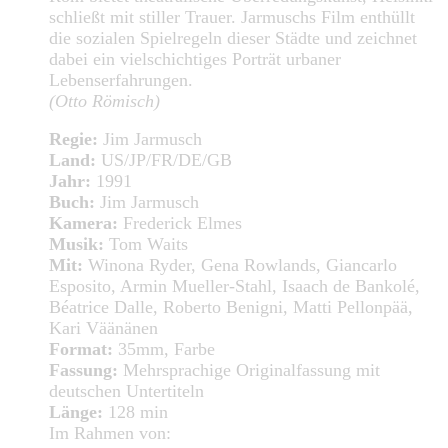
schließt mit stiller Trauer. Jarmuschs Film enthüllt
die sozialen Spielregeln dieser Städte und zeichnet
dabei ein vielschichtiges Porträt urbaner
Lebenserfahrungen.
(Otto Römisch)
Regie:
Jim Jarmusch
Land:
US/JP/FR/DE/GB
Jahr:
1991
Buch:
Jim Jarmusch
Kamera:
Frederick Elmes
Musik:
Tom Waits
Mit:
Winona Ryder, Gena Rowlands, Giancarlo
Esposito, Armin Mueller-Stahl, Isaach de Bankolé,
Béatrice Dalle, Roberto Benigni, Matti Pellonpää,
Kari Väänänen
Format:
35mm, Farbe
Fassung:
Mehrsprachige Originalfassung mit
deutschen Untertiteln
Länge:
128 min
Im Rahmen von: