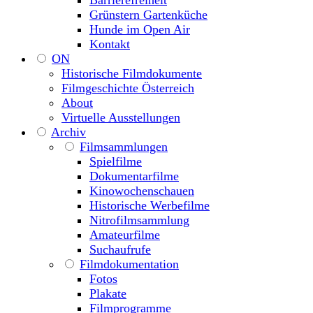
Barrierefreiheit
Grünstern Gartenküche
Hunde im Open Air
Kontakt
ON
Historische Filmdokumente
Filmgeschichte Österreich
About
Virtuelle Ausstellungen
Archiv
Filmsammlungen
Spielfilme
Dokumentarfilme
Kinowochenschauen
Historische Werbefilme
Nitrofilmsammlung
Amateurfilme
Suchaufrufe
Filmdokumentation
Fotos
Plakate
Filmprogramme