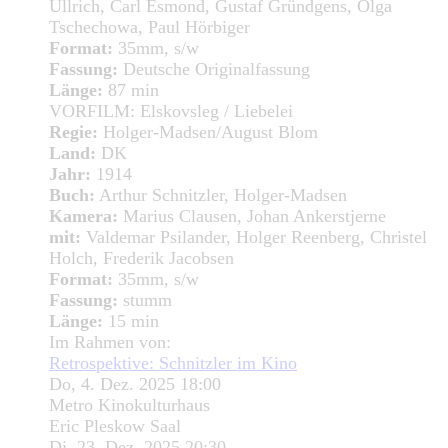
Ullrich, Carl Esmond, Gustaf Gründgens, Olga
Tschechowa, Paul Hörbiger
Format:
35mm, s/w
Fassung:
Deutsche Originalfassung
Länge:
87 min
VORFILM:
Elskovsleg / Liebelei
Regie:
Holger-Madsen/August Blom
Land:
DK
Jahr:
1914
Buch:
Arthur Schnitzler, Holger-Madsen
Kamera:
Marius Clausen, Johan Ankerstjerne
mit:
Valdemar Psilander, Holger Reenberg, Christel
Holch, Frederik Jacobsen
Format:
35mm, s/w
Fassung:
stumm
Länge:
15 min
Im Rahmen von:
Retrospektive: Schnitzler im Kino
Do, 4. Dez. 2025 18:00
Metro Kinokulturhaus
Eric Pleskow Saal
Di, 23. Dez. 2025 20:30