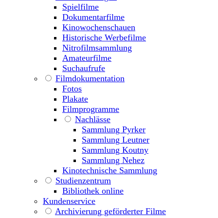
Spielfilme
Dokumentarfilme
Kinowochenschauen
Historische Werbefilme
Nitrofilmsammlung
Amateurfilme
Suchaufrufe
Filmdokumentation
Fotos
Plakate
Filmprogramme
Nachlässe
Sammlung Pyrker
Sammlung Leutner
Sammlung Koutny
Sammlung Nehez
Kinotechnische Sammlung
Studienzentrum
Bibliothek online
Kundenservice
Archivierung geförderter Filme