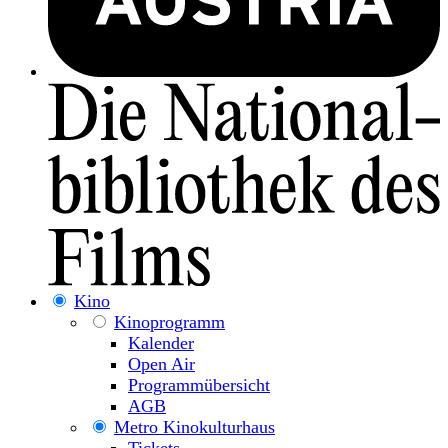
Kino
Kinoprogramm
Kalender
Open Air
Programmübersicht
AGB
Metro Kinokulturhaus