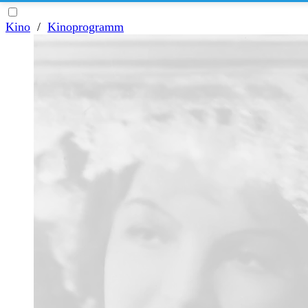
Kino
/
Kinoprogramm