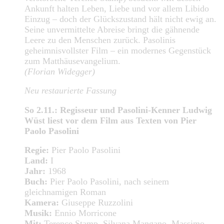
Ankunft halten Leben, Liebe und vor allem Libido
Einzug – doch der Glückszustand hält nicht ewig an.
Seine unvermittelte Abreise bringt die gähnende
Leere zu den Menschen zurück. Pasolinis
geheimnisvollster Film – ein modernes Gegenstück
zum Matthäusevangelium.
(Florian Widegger)
Neu restaurierte Fassung
So 2.11.: Regisseur und Pasolini-Kenner Ludwig
Wüst liest vor dem Film aus Texten von Pier
Paolo Pasolini
Regie:
Pier Paolo Pasolini
Land:
I
Jahr:
1968
Buch:
Pier Paolo Pasolini, nach seinem
gleichnamigen Roman
Kamera:
Giuseppe Ruzzolini
Musik:
Ennio Morricone
Mit:
Terence Stamp, Silvana Mangano, Massimo