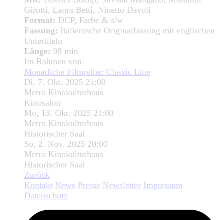
Girotti, Laura Betti, Ninetto Davoli
Format:
DCP, Farbe & s/w
Fassung:
Italienische Originalfassung mit englischen
Untertiteln
Länge:
98 min
Im Rahmen von:
Monatliche Filmreihe: Classic Line
Di, 7. Okt. 2025 21:00
Metro Kinokulturhaus
Kinosalon
Mo, 13. Okt. 2025 21:00
Metro Kinokulturhaus
Historischer Saal
So, 2. Nov. 2025 20:00
Metro Kinokulturhaus
Historischer Saal
Zurück
Kontakt
News
Presse
Newsletter
Impressum
Datenschutz