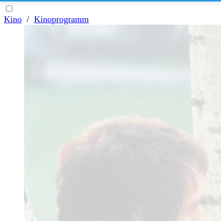
Kino
/
Kinoprogramm