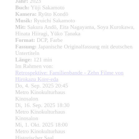
Jahr:
2023
Buch:
Yūji Sakamoto
Kamera:
Ryūto Kondō
Musik:
Ryuichi Sakamoto
Mit:
Sakura Andō, Eita Nagayama, Soya Kurokawa,
Hinata Hiiragi, Yūko Tanaka
Format:
DCP, Farbe
Fassung:
Japanische Originalfassung mit deutschen
Untertiteln
Länge:
121 min
Im Rahmen von:
Retrospektive: Familienbande - Zehn Filme von
Hirokazu Kore-eda
Do, 4. Sep. 2025 20:45
Metro Kinokulturhaus
Kinosalon
Di, 16. Sep. 2025 18:30
Metro Kinokulturhaus
Kinosalon
Mi, 1. Okt. 2025 18:00
Metro Kinokulturhaus
Historischer Saal