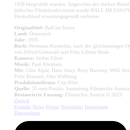
1938 hergestellt wurden. Angesichts der starken Betei
jüdischer Filmkünstler:innen wurde BALL IM SAVOY
Deutschland erwartungsgemäß verboten.
Originaltitel:
Ball im Savoy
Land:
Österreich
Jahr:
1935
Buch:
Hermann Kosterlitz, nach der gleichnamigen Op
von Alfred Grünwald und Fritz Löhner-Beda
Kamera:
Stefan Eiben
Musik:
Paul Abraham
Mit:
Gitta Alpár, Hans Jaray, Rosy Barsony, Willi Stet
Felix Bressart, Otto Wallburg
Produktionsfirma:
City-Film
Quelle:
35-mm-Positiv, Sammlung Filmarchiv Austria
Restaurierte Fassung:
Filmarchiv Austria © 2023
Zurück
Kontakt
News
Presse
Newsletter
Impressum
Datenschutz