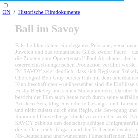
ON
/
Historische Filmdokumente
Ball im Savoy
Falsche Identitäten, ein elegantes Pelzcape, verschwu
Juwelen und das romantische Glück zweier Paare – da
die Zutaten zum Operettenstoff Paul Abrahams, der in 
österreichisch-ungarischen Produktion verfilmt wurd
IM SAVOY zeigt deutlich, dass sich Regisseur Székel
Choreograf Bob Gray bereits früh mit dem amerikanis
Kino beschäftigten – unübersehbar sind die Einflüsse 
Busby Berkeley und seinen Shownummern. Darüber h
besticht der Film auch heute noch durch seine auffälli
Art-déco-Sets, klug einstudierte Gesangs- und Tanzn
und nicht zuletzt durch eine Regie, die Bewegung und
Raum und Darsteller geschickt zu verbinden weiß. B
SAVOY zählt zu den deutschsprachigen Emigrantenfi
die in Österreich, Ungarn und der Tschechoslowakei m
NS-Deutschland unerwünschten Filmschaffenden 1933