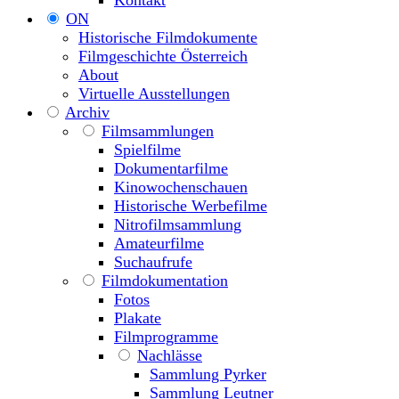
ON
Historische Filmdokumente
Filmgeschichte Österreich
About
Virtuelle Ausstellungen
Archiv
Filmsammlungen
Spielfilme
Dokumentarfilme
Kinowochenschauen
Historische Werbefilme
Nitrofilmsammlung
Amateurfilme
Suchaufrufe
Filmdokumentation
Fotos
Plakate
Filmprogramme
Nachlässe
Sammlung Pyrker
Sammlung Leutner