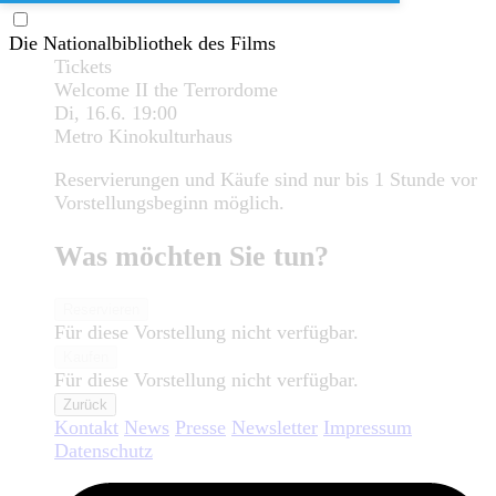
Die Nationalbibliothek des Films
Tickets
Welcome II the Terrordome
Di, 16.6.
19:00
Metro Kinokulturhaus
Reservierungen und Käufe sind nur bis 1 Stunde vor
Vorstellungsbeginn möglich.
Was möchten Sie tun?
Reservieren
Für diese Vorstellung nicht verfügbar.
Kaufen
Für diese Vorstellung nicht verfügbar.
Zurück
Kontakt
News
Presse
Newsletter
Impressum
Datenschutz